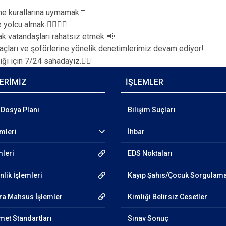
me kurallarına uymamak 🚏
yolcu almak 🧍‍♂️🧍‍♀️
ak vatandaşları rahatsız etmek 📢
raçları ve şoförlerine yönelik denetimlerimiz devam ediyor!
ği için 7/24 sahadayız.👮‍♂️
ERİMİZ
İŞLEMLER
Dosya Planı
Bilişim Suçları
emleri
İhbar
mleri
EDS Noktaları
lik İşlemleri
Kayıp Şahıs/Çocuk Sorgulam
ra Mahsus İşlemler
Kimliği Belirsiz Cesetler
et Standartları
Sınav Sonuç