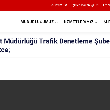
e-Devlet
İçişleri Bakanlığı
Emni
MÜDÜRLÜĞÜMÜZ
HİZMETLERİMİZ
İŞL
İl Emniyet Müdürlükleri
t Müdürlüğü Trafik Denetleme Şube
ce;