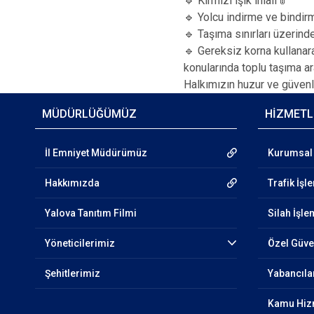
🔹 Kırmızı ışık ihlali 🚦
🔹 Yolcu indirme ve bindir
🔹 Taşıma sınırları üzerinde 
🔹 Gereksiz korna kullanar
konularında toplu taşıma a
Halkımızın huzur ve güvenli
MÜDÜRLÜĞÜMÜZ
HİZMETL
İl Emniyet Müdürümüz
Kurumsal 
Hakkımızda
Trafik İşl
Yalova Tanıtım Filmi
Silah İşle
Yöneticilerimiz
Özel Güven
Şehitlerimiz
Yabancıla
Kamu Hizm