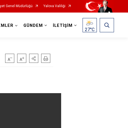
yet Genel Müdürlüğü
Yalova Valiliği
EMLER
GÜNDEM
İLETİŞİM
27
°C